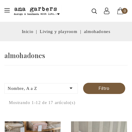
0
Inicio
Living y playroom
almohadones
almohadones

Filtro
Nombre, A a Z
Mostrando 1-12 de 17 artículo(s)